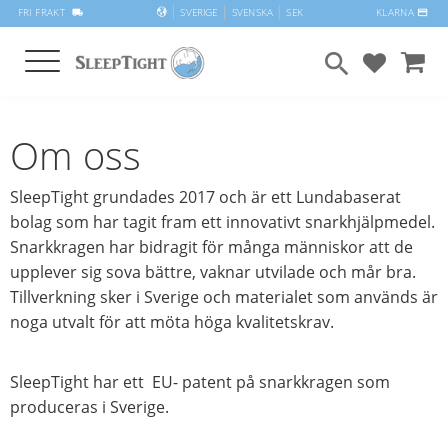
SVERIGE
SVENSKA
SEK
FRI FRAKT
KLARNA
local_shipping
payment
Meny
search
FAVORIT
KUND
Om oss
SleepTight grundades 2017 och är ett Lundabaserat
bolag som har tagit fram ett innovativt snarkhjälpmedel.
Snarkkragen har bidragit för många människor att de
upplever sig sova bättre, vaknar utvilade och mår bra.
Tillverkning sker i Sverige och materialet som används är
noga utvalt för att möta höga kvalitetskrav.
SleepTight har ett EU- patent på snarkkragen som
produceras i Sverige.